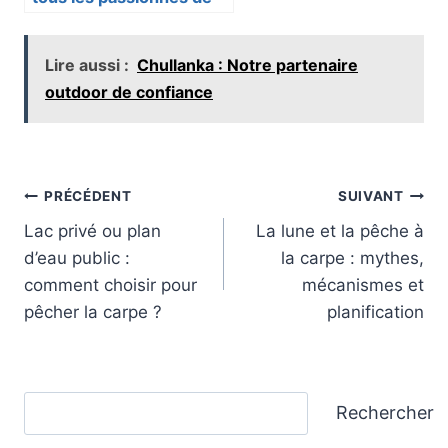
pêche à la carpe
Lire aussi :
Chullanka : Notre partenaire
outdoor de confiance
Navigation
PRÉCÉDENT
SUIVANT
Lac privé ou plan
La lune et la pêche à
de
d’eau public :
la carpe : mythes,
l’article
comment choisir pour
mécanismes et
pêcher la carpe ?
planification
Rechercher
Rechercher