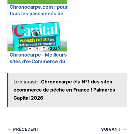
Chronocarpe.com : pour
tous les passionnés de
pêche à la carpe
Chronocarpe : Meilleurs
sites d’e-Commerce du
magazine Capital
Lire aussi :
Chronocarpe élu N°1 des sites
ecommerce de pêche en France ! Palmarès
Capital 2026
Navigation
PRÉCÉDENT
SUIVANT