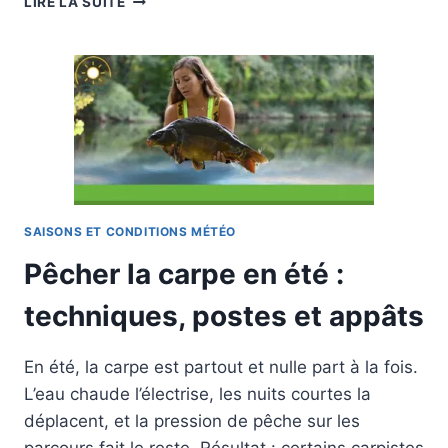
LIRE LA SUITE
LUNE
ET
LA
PÊCHE
À
LA
CARPE
:
MYTHES,
MÉCANISMES
ET
SAISONS ET CONDITIONS MÉTÉO
PLANIFICATION
Pêcher la carpe en été :
techniques, postes et appâts
En été, la carpe est partout et nulle part à la fois.
L’eau chaude l’électrise, les nuits courtes la
déplacent, et la pression de pêche sur les