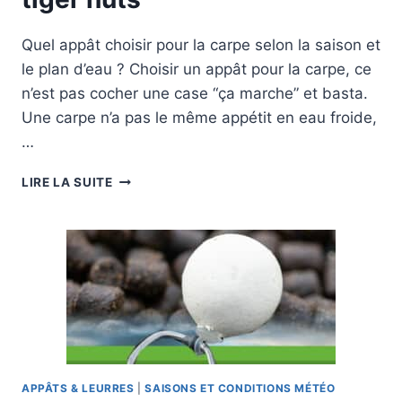
Quel appât choisir pour la carpe selon la saison et
le plan d’eau ? Choisir un appât pour la carpe, ce
n’est pas cocher une case “ça marche” et basta.
Une carpe n’a pas le même appétit en eau froide,
…
MEILLEUR
LIRE LA SUITE
APPÂT
POUR
PECHER
LA
CARPE
:
MAÏS,
BOUILLETTES,
TIGER
NUTS
APPÂTS & LEURRES
|
SAISONS ET CONDITIONS MÉTÉO