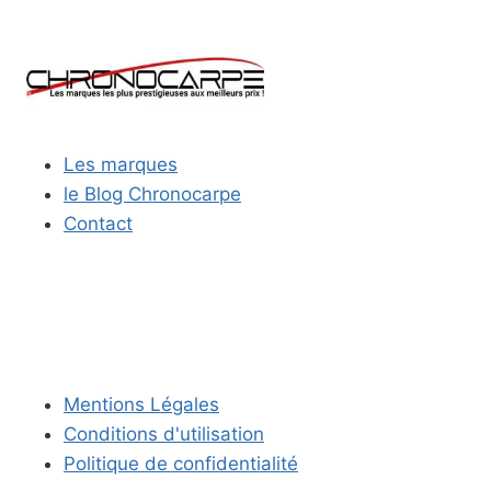
CARPE
AU
FIL
DES
SAISONS
:
MÉTÉO,
Les marques
RYTHME
le Blog Chronocarpe
ET
ADAPTATION
Contact
Mentions Légales
Conditions d'utilisation
Politique de confidentialité