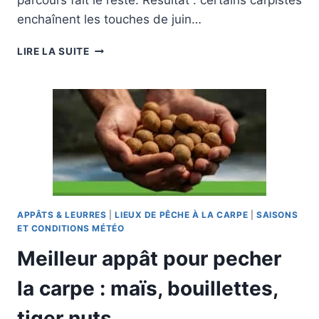
parcours fait le reste. Résultat : certains carpistes
enchaînent les touches de juin…
PÊCHER
LIRE LA SUITE
LA
CARPE
EN
ÉTÉ
:
TECHNIQUES,
POSTES
ET
APPÂTS
APPÂTS & LEURRES
|
LIEUX DE PÊCHE À LA CARPE
|
SAISONS
ET CONDITIONS MÉTÉO
Meilleur appât pour pecher
la carpe : maïs, bouillettes,
tiger nuts