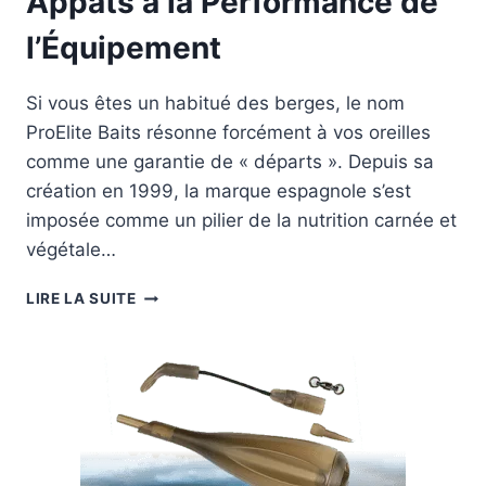
Appâts à la Performance de
l’Équipement
Si vous êtes un habitué des berges, le nom
ProElite Baits résonne forcément à vos oreilles
comme une garantie de « départs ». Depuis sa
création en 1999, la marque espagnole s’est
imposée comme un pilier de la nutrition carnée et
végétale…
PROELITE
LIRE LA SUITE
:
DE
L’EXCELLENCE
DES
APPÂTS
À
LA
PERFORMANCE