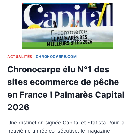
PLUS
EFFICACE
:
KD
RIG,
4X4
OU
FUITE
?
ACTUALITÉS
|
CHRONOCARPE.COM
Chronocarpe élu N°1 des
sites ecommerce de pêche
en France ! Palmarès Capital
2026
Une distinction signée Capital et Statista Pour la
neuvième année consécutive, le magazine