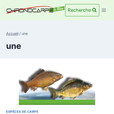
Aller
au
Recherche
contenu
Accueil
/
une
une
ESPÈCES DE CARPE