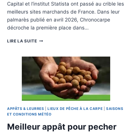
Capital et l’institut Statista ont passé au crible les
meilleurs sites marchands de France. Dans leur
palmarès publié en avril 2026, Chronocarpe
décroche la première place dans…
CHRONOCARPE
LIRE LA SUITE
ÉLU
N°1
DES
SITES
ECOMMERCE
DE
PÊCHE
EN
FRANCE
!
PALMARÈS
APPÂTS & LEURRES
|
LIEUX DE PÊCHE À LA CARPE
|
SAISONS
CAPITAL
ET CONDITIONS MÉTÉO
2026
Meilleur appât pour pecher