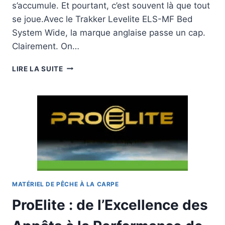
s’accumule. Et pourtant, c’est souvent là que tout
se joue.Avec le Trakker Levelite ELS-MF Bed
System Wide, la marque anglaise passe un cap.
Clairement. On…
TRAKKER
LIRE LA SUITE
LEVELITE
ELS-
MF
:
LE
BEDCHAIR
QUI
CHANGE
VRAIMENT
VOS
NUITS
MATÉRIEL DE PÊCHE À LA CARPE
ProElite : de l’Excellence des