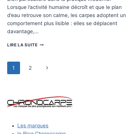
Lorsque l’activité humaine décroît et que le plan
d’eau retrouve son calme, les carpes adoptent un
comportement plus lisible : elles se déplacent
davantage,…
COMMENT
LIRE LA SUITE
PÊCHER
LA
CARPE
Navigation
Page
1
2
DE
NUIT
de
suivante
:
MÉTHODES
page
SIMPLES
ET
REPÈRES
ESSENTIELS
Les marques
le Blog Chronocarpe