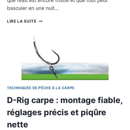
que l’eau est encore froide et que tout peut
basculer en une nuit…
PÊCHER
LIRE LA SUITE
LA
CARPE
AU
PRINTEMPS
:
TECHNIQUES,
APPÂTS,
POSTES
TECHNIQUES DE PÊCHE À LA CARPE
D-Rig carpe : montage fiable,
réglages précis et piqûre
nette