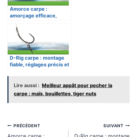
Amorce carpe :
amorçage efficace,
appâts et quantités
D-Rig carpe : montage
fiable, réglages précis et
piqûre nette
Lire aussi :
Meilleur appât pour pecher la
carpe : maïs, bouillettes, tiger nuts
Navigation
PRÉCÉDENT
SUIVANT
Amorce carpe :
D-Rig carpe : montage