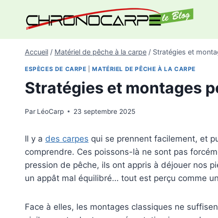
Aller
au
contenu
Accueil
/
Matériel de pêche à la carpe
/
Stratégies et mont
ESPÈCES DE CARPE
|
MATÉRIEL DE PÊCHE À LA CARPE
Stratégies et montages p
Par
LéoCarp
23 septembre 2025
Il y a
des carpes
qui se prennent facilement, et puis
comprendre. Ces poissons-là ne sont pas forcémen
pression de pêche, ils ont appris à déjouer nos p
un appât mal équilibré… tout est perçu comme u
Face à elles, les montages classiques ne suffisent