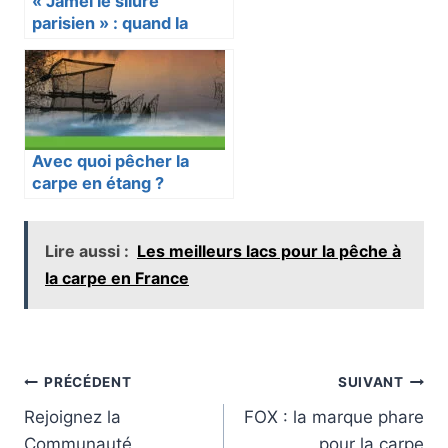
« Jamel le silure
parisien » : quand la
carpe et le silure
s’invitent au cœur de la
capitale
Avec quoi pêcher la
carpe en étang ?
Lire aussi :
Les meilleurs lacs pour la pêche à
la carpe en France
Navigation
PRÉCÉDENT
SUIVANT
Rejoignez la
FOX : la marque phare
de
Communauté
pour la carpe