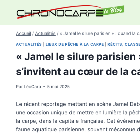
Aller
au
contenu
Accueil
/
Actualités
/
« Jamel le silure parisien » : quand la c
ACTUALITÉS
|
LIEUX DE PÊCHE À LA CARPE
|
RÉCITS, CLASS
« Jamel le silure parisien 
s’invitent au cœur de la c
Par
LéoCarp
5 mai 2025
Le récent reportage mettant en scène Jamel Debbo
une occasion unique de mettre en lumière la pêch
la carpe, dans la capitale française. Cet événement
faune aquatique parisienne, souvent méconnue d