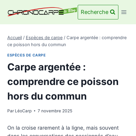
Aller
au
Recherche
contenu
Accueil
/
Espèces de carpe
/
Carpe argentée : comprendre
ce poisson hors du commun
ESPÈCES DE CARPE
Carpe argentée :
comprendre ce poisson
hors du commun
Par
LéoCarp
7 novembre 2025
On la croise rarement à la ligne, mais souvent
dans les conversations des passionnés d’eau