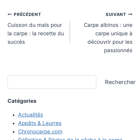
Navigation
PRÉCÉDENT
SUIVANT
Cuisson du maïs pour
Carpe albinos : une
de
la carpe : la recette du
carpe unique à
l’article
succès
découvrir pour les
passionnés
Rechercher
Rechercher
Catégories
Actualités
Appâts & Leurres
Chronocarpe.com
Définition & Règles de la pêche à la carpe