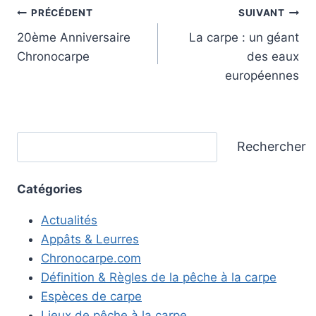
Navigation
PRÉCÉDENT
SUIVANT
20ème Anniversaire
La carpe : un géant
de
Chronocarpe
des eaux
l’article
européennes
Rechercher
Rechercher
Catégories
Actualités
Appâts & Leurres
Chronocarpe.com
Définition & Règles de la pêche à la carpe
Espèces de carpe
Lieux de pêche à la carpe