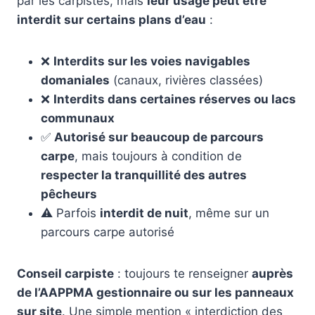
par les carpistes, mais
leur usage peut être
interdit sur certains plans d’eau
:
❌
Interdits sur les voies navigables
domaniales
(canaux, rivières classées)
❌
Interdits dans certaines réserves ou lacs
communaux
✅
Autorisé sur beaucoup de parcours
carpe
, mais toujours à condition de
respecter la tranquillité des autres
pêcheurs
⚠️ Parfois
interdit de nuit
, même sur un
parcours carpe autorisé
Conseil carpiste
: toujours te renseigner
auprès
de l’AAPPMA gestionnaire ou sur les panneaux
sur site
. Une simple mention « interdiction des