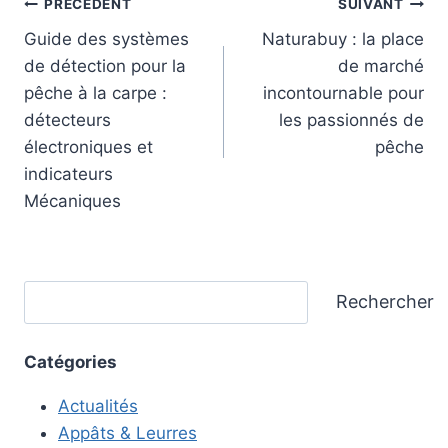
Navigation
PRÉCÉDENT
SUIVANT
Guide des systèmes
Naturabuy : la place
de
de détection pour la
de marché
l’article
pêche à la carpe :
incontournable pour
détecteurs
les passionnés de
électroniques et
pêche
indicateurs
Mécaniques
Rechercher
Rechercher
Catégories
Actualités
Appâts & Leurres