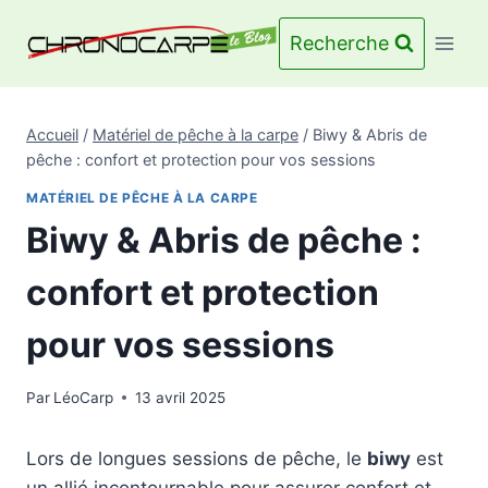
Aller
au
Recherche
contenu
Accueil
/
Matériel de pêche à la carpe
/
Biwy & Abris de
pêche : confort et protection pour vos sessions
MATÉRIEL DE PÊCHE À LA CARPE
Biwy & Abris de pêche :
confort et protection
pour vos sessions
Par
LéoCarp
13 avril 2025
Lors de longues sessions de pêche, le
biwy
est
un allié incontournable pour assurer confort et