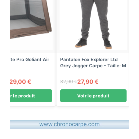
Pointure: 43
28,90 €
84,90 €
89,90 €
Voir le produit
Voir le pro