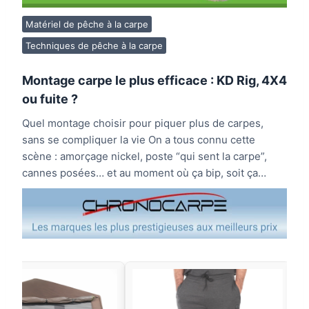
Matériel de pêche à la carpe
Techniques de pêche à la carpe
Montage carpe le plus efficace : KD Rig, 4X4
ou fuite ?
Quel montage choisir pour piquer plus de carpes,
sans se compliquer la vie On a tous connu cette
scène : amorçage nickel, poste “qui sent la carpe”,
cannes posées… et au moment où ça bip, soit ça…
ortion
Short Trakker Cr Camo
Chaussures Korda
-
Jogger Carpe - Taille: Xxl
Trainer Dark Kamo